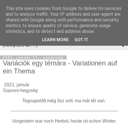
This site uses cookies from Google to deliver its services
and to analyze traffic. Your IP address and user-agent are
shared with Google along with performance and security
metrics to ensure quality of service, generate usage
statistics, and to detect and address abuse.
LEARN MORE
GOT IT
▼
2021. január 17., vasárnap
Variációk egy témára - Variationen auf
ein Thema
2021. január
Soproni-hegység
Tegnapelőtt még ősz volt. ma már tél van.
---------------------------------------------------------------------------
Vorgestern war noch Herbst, heute ist schon Winter.