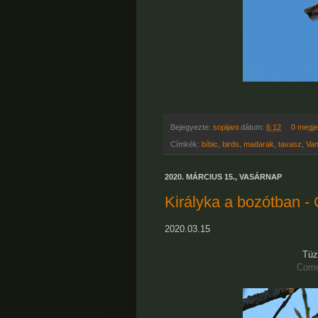
Bejegyezte:
sopijani
dátum:
6:12
0 megj
Címkék:
bíbic
,
birds
,
madarak
,
tavasz
,
Van
2020. MÁRCIUS 15., VASÁRNAP
Királyka a bozótban 
2020.03.15
Tüz
Comm