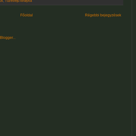
lus
,
Tüzesfejű királyka
Főoldal
Régebbi bejegyzések