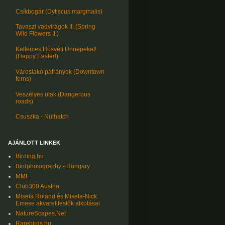
Csíkbogár (Dytiscus marginalis)
Tavaszi vadvirágok II. (Spring
Wild Flowers II.)
Kellemes Húsvéti Ünnepeket!
(Happy Easter!)
Városlakó páfrányok (Downtown
ferns)
Veszélyes utak (Dangerous
roads)
Csuszka - Nuthatch
AJÁNLOTT LINKEK
Birding.hu
Birdphotography - Hungary
MME
Club300 Austria
Miseta Roland és Miseta-Nick
Emese akvarellfestők alkotásai
NatureScapes.Net
Rarebirds.hu