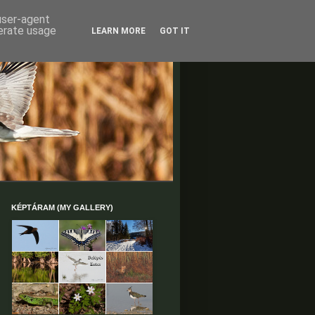
 user-agent
nerate usage
LEARN MORE
GOT IT
KÉPTÁRAM (MY GALLERY)