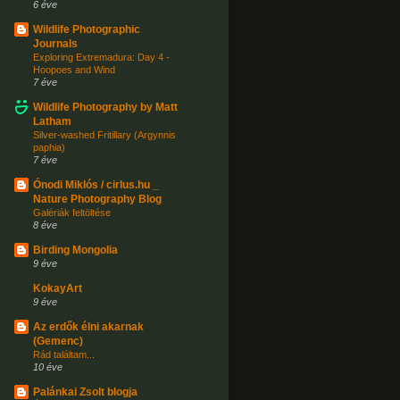
6 éve
Wildlife Photographic
Journals
Exploring Extremadura: Day 4 -
Hoopoes and Wind
7 éve
Wildlife Photography by Matt
Latham
Silver-washed Fritillary (Argynnis
paphia)
7 éve
Ónodi Miklós / cirlus.hu _
Nature Photography Blog
Galériák feltöltése
8 éve
Birding Mongolia
9 éve
KokayArt
9 éve
Az erdők élni akarnak
(Gemenc)
Rád találtam...
10 éve
Palánkai Zsolt blogja