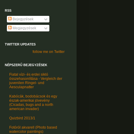
RSS
Bejegyzések
Megjegyzések
TWITTER UPDATES
follow me on Twitter
NÉPSZERŰ BEJEGYZÉSEK
Fiatal vízi- és erdei sikló
összehasonlítása - Vergleich der
juvenilen Ringel- und
Aesculapnatter
Kabócák, bodobácsok és egy
észak-amerikai jövevény
(Cicadas, bugs and a north
american invader)
Quizbird 2013/1
Fotóról akvarell (Photo based
watercolor paintings)