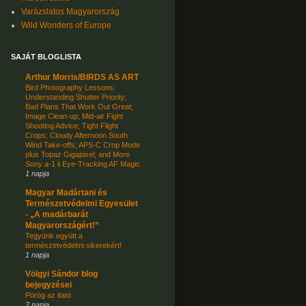
Varázslatos Magyarország
Wild Wonders of Europe
SAJÁT BLOGLISTA
Arthur Morris/BIRDS AS ART
Bird Photography Lessons:
Understanding Shutter Priority;
Bad Plans That Work Out Great;
Image Clean-up; Mid-air Fight
Shooting Advice; Tight Flight
Crops; Cloudy Afternoon South
Wind Take-offs; APS-C Crop Mode
plus Topaz Gigapixel; and More
Sony a-1 ii Eye-Tracking AF Magic
1 napja
Magyar Madártani és
Természetvédelmi Egyesület
- „A madárbarát
Magyarországért!”
Tegyünk együtt a
természetvédelmi sikerekért!
1 napja
Völgyi Sándor blog
bejegyzései
Pörög az itató
2 napja