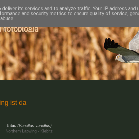
deliver its services and to analyze traffic. Your IP address and
formance and security metrics to ensure quality of service, ge
 abuse.
ing ist da
Bíbic
(Vanellus vanellus)
Northern Lapwing - Kiebitz