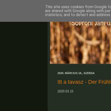
This site uses cookies from Google to 
are shared with Google along with per
statistics, and to detect and address
2020. MÁRCIUS 18., SZERDA
Itt a tavasz - Der Frühl
2020.03.15