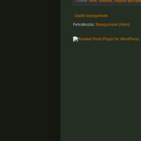
Címkék:
birds
,
madarak
,
Regulus ignicapil
Újabb bejegyzések
Feliratkozás:
Bejegyzések (Atom)