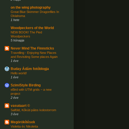
on the wing photography
Great Blue Skimmer Dragonflies In
Oklahoma
1 hete
Woodpeckers of the World
NEW BOOK! The Pied
Woodpeckers
5 hónapja
Never Mind The Finnsticks
Travelling - Enjoying New Places
and Revisiting Some places Again
1 éve
Buday Ádám fotóblogja
Hello world!
1 éve
SzimiStyle Birding
eBird with UTM grids – a new
project
2 éve
vasutaart ©
Salföld, Kőkúti pálos kolostorrom
3 éve
Megörökítések
Violetta és Nikoletta