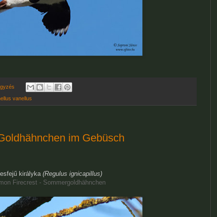
egyzés
ellus vanellus
- Goldhähnchen im Gebüsch
esfejű királyka
(Regulus ignicapillus)
on Firecrest - Sommergoldhähnchen