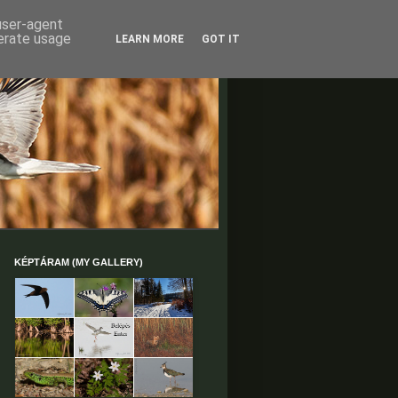
 user-agent
nerate usage
LEARN MORE
GOT IT
KÉPTÁRAM (MY GALLERY)