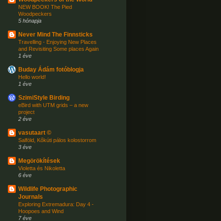
NEW BOOK! The Pied
Woodpeckers
5 hónapja
Never Mind The Finnsticks
Travelling - Enjoying New Places
and Revisiting Some places Again
1 éve
Buday Ádám fotóblogja
Hello world!
1 éve
SzimiStyle Birding
eBird with UTM grids – a new
project
2 éve
vasutaart ©
Salföld, Kőkúti pálos kolostorrom
3 éve
Megörökítések
Violetta és Nikoletta
6 éve
Wildlife Photographic
Journals
Exploring Extremadura: Day 4 -
Hoopoes and Wind
7 éve