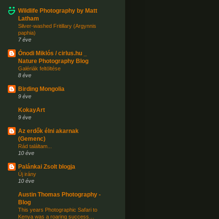
Wildlife Photography by Matt
Latham
Silver-washed Fritillary (Argynnis
paphia)
7 éve
Ónodi Miklós / cirlus.hu _
Nature Photography Blog
Galériák feltöltése
8 éve
Birding Mongolia
9 éve
KokayArt
9 éve
Az erdők élni akarnak
(Gemenc)
Rád találtam...
10 éve
Palánkai Zsolt blogja
Új irány
10 éve
Austin Thomas Photography -
Blog
This years Photographic Safari to
Kenya was a roaring success…