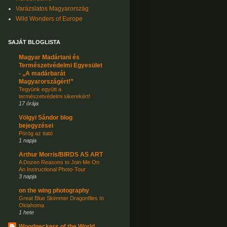
Varázslatos Magyarország
Wild Wonders of Europe
SAJÁT BLOGLISTA
Magyar Madártani és
Természetvédelmi Egyesület
- „A madárbarát
Magyarországért!”
Tegyünk együtt a
természetvédelmi sikerekért!
17 órája
Völgyi Sándor blog
bejegyzései
Pörög az itató
1 napja
Arthur Morris/BIRDS AS ART
A Dozen Reasons to Join Me On
An Instructional Photo-Tour
3 napja
on the wing photography
Great Blue Skimmer Dragonflies In
Oklahoma
1 hete
Woodpeckers of the World