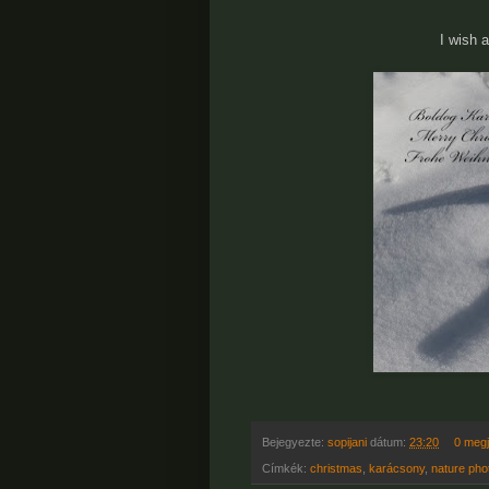
I wish 
Bejegyezte:
sopijani
dátum:
23:20
0 meg
Címkék:
christmas
,
karácsony
,
nature pho