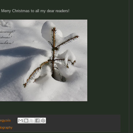
***********************************
a Merry Christmas to all my dear readers!
jegyzés
tography