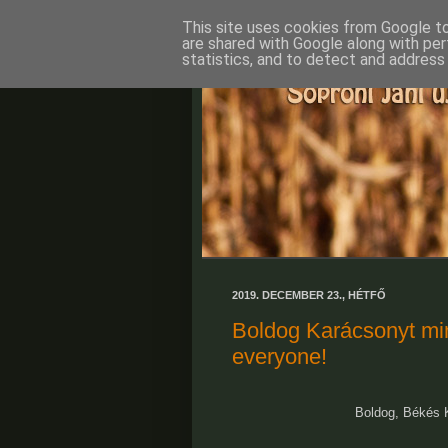
This site uses cookies from Google to 
are shared with Google along with per
statistics, and to detect and address
2019. DECEMBER 23., HÉTFŐ
Boldog Karácsonyt min
everyone!
Boldog, Békés 