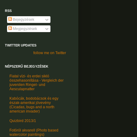
RSS
Bejegyzések
Megjegyzések
TWITTER UPDATES
follow me on Twitter
NÉPSZERŰ BEJEGYZÉSEK
Fiatal vízi- és erdei sikló
összehasonlítása - Vergleich der
juvenilen Ringel- und
Aesculapnatter
Kabócák, bodobácsok és egy
észak-amerikai jövevény
(Cicadas, bugs and a north
american invader)
Quizbird 2013/1
Fotóról akvarell (Photo based
watercolor paintings)