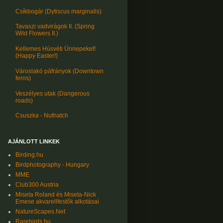
Csíkbogár (Dytiscus marginalis)
Tavaszi vadvirágok II. (Spring
Wild Flowers II.)
Kellemes Húsvéti Ünnepeket!
(Happy Easter!)
Városlakó páfrányok (Downtown
ferns)
Veszélyes utak (Dangerous
roads)
Csuszka - Nuthatch
AJÁNLOTT LINKEK
Birding.hu
Birdphotography - Hungary
MME
Club300 Austria
Miseta Roland és Miseta-Nick
Emese akvarellfestők alkotásai
NatureScapes.Net
Rarebirds.hu