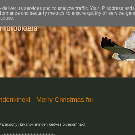
deliver its services and to analyze traffic. Your IP address and
formance and security metrics to ensure quality of service, ge
 abuse.
denkinek! - Merry Christmas for
Karácsonyt kívánok minden kedves olvasómnak!