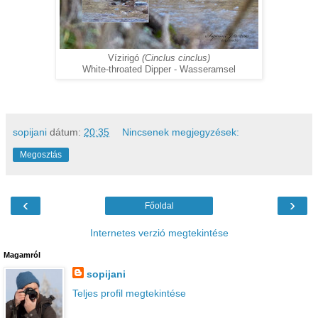
Vízirigó
(Cinclus cinclus)
White-throated Dipper - Wasseramsel
sopijani
dátum:
20:35
Nincsenek megjegyzések:
Megosztás
‹
›
Főoldal
Internetes verzió megtekintése
Magamról
sopijani
Teljes profil megtekintése