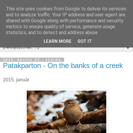
This site uses cookies from Google to deliver its services
and to analyze traffic. Your IP address and user-agent are
shared with Google along with performance and security
metrics to ensure quality of service, generate usage
statistics, and to detect and address abuse.
LEARN MORE
GOT IT
▼
2015. április 22., szerda
Patakparton - On the banks of a creek
2015. január