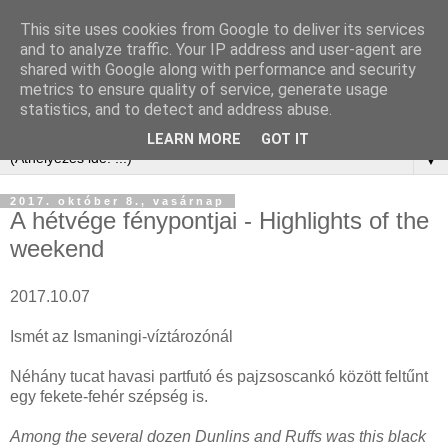
This site uses cookies from Google to deliver its services
and to analyze traffic. Your IP address and user-agent are
shared with Google along with performance and security
metrics to ensure quality of service, generate usage
statistics, and to detect and address abuse.
LEARN MORE
GOT IT
▼
2017. október 8., vasárnap
A hétvége fénypontjai - Highlights of the
weekend
2017.10.07
Ismét az Ismaningi-víztározónál
Néhány tucat havasi partfutó és pajzsoscankó között feltűnt
egy fekete-fehér szépség is.
Among the several dozen Dunlins and Ruffs was this black