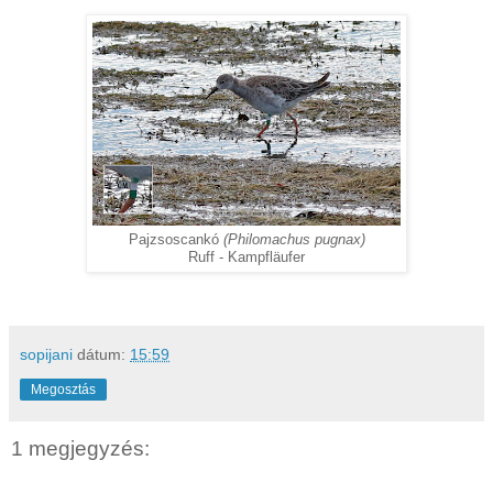
Pajzsoscankó
(Philomachus pugnax)
Ruff - Kampfläufer
sopijani
dátum:
15:59
Megosztás
1 megjegyzés: