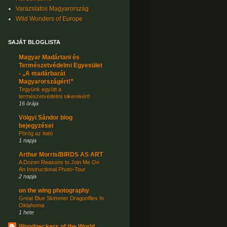
Varázslatos Magyarország
Wild Wonders of Europe
SAJÁT BLOGLISTA
Magyar Madártani és
Természetvédelmi Egyesület
- „A madárbarát
Magyarországért!”
Tegyünk együtt a
természetvédelmi sikerekért!
16 órája
Völgyi Sándor blog
bejegyzései
Pörög az itató
1 napja
Arthur Morris/BIRDS AS ART
A Dozen Reasons to Join Me On
An Instructional Photo-Tour
2 napja
on the wing photography
Great Blue Skimmer Dragonflies In
Oklahoma
1 hete
Woodpeckers of the World