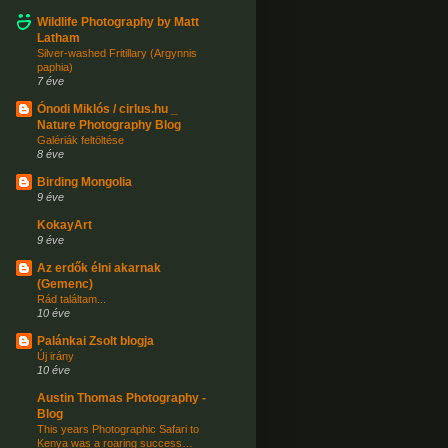
Wildlife Photography by Matt
Latham
Silver-washed Fritillary (Argynnis
paphia)
7 éve
Ónodi Miklós / cirlus.hu _
Nature Photography Blog
Galériák feltöltése
8 éve
Birding Mongolia
9 éve
KokayArt
9 éve
Az erdők élni akarnak
(Gemenc)
Rád találtam...
10 éve
Palánkai Zsolt blogja
Új irány
10 éve
Austin Thomas Photography -
Blog
This years Photographic Safari to
Kenya was a roaring success…