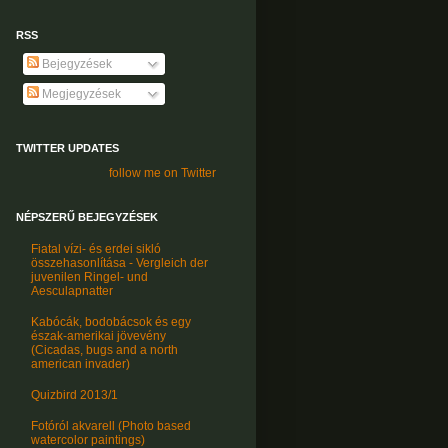
RSS
Bejegyzések
Megjegyzések
TWITTER UPDATES
follow me on Twitter
NÉPSZERŰ BEJEGYZÉSEK
Fiatal vízi- és erdei sikló
összehasonlítása - Vergleich der
juvenilen Ringel- und
Aesculapnatter
Kabócák, bodobácsok és egy
észak-amerikai jövevény
(Cicadas, bugs and a north
american invader)
Quizbird 2013/1
Fotóról akvarell (Photo based
watercolor paintings)