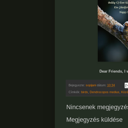
Dear Friends, I 
Bejegyezte:
sopijani
dátum:
10:34
Címkék:
birds
,
Dendrocopos medius
,
Közé
Nincsenek megjegyzé
Megjegyzés küldése