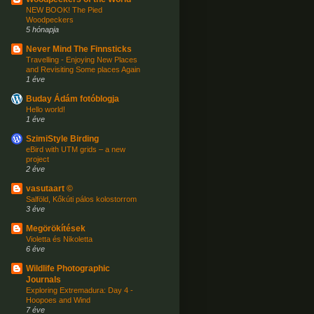
NEW BOOK! The Pied
Woodpeckers
5 hónapja
Never Mind The Finnsticks
Travelling - Enjoying New Places
and Revisiting Some places Again
1 éve
Buday Ádám fotóblogja
Hello world!
1 éve
SzimiStyle Birding
eBird with UTM grids – a new
project
2 éve
vasutaart ©
Salföld, Kőkúti pálos kolostorrom
3 éve
Megörökítések
Violetta és Nikoletta
6 éve
Wildlife Photographic
Journals
Exploring Extremadura: Day 4 -
Hoopoes and Wind
7 éve