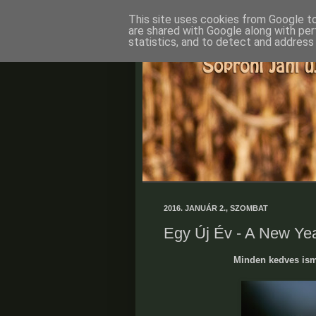
This site uses cookies from Google to 
are shared with Google along with per
statistics, and to detect and address
2016. JANUÁR 2., SZOMBAT
Egy Új Év - A New Ye
Minden kedves ism