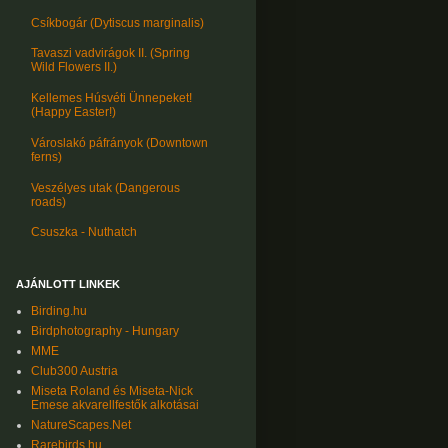
Csíkbogár (Dytiscus marginalis)
Tavaszi vadvirágok II. (Spring
Wild Flowers II.)
Kellemes Húsvéti Ünnepeket!
(Happy Easter!)
Városlakó páfrányok (Downtown
ferns)
Veszélyes utak (Dangerous
roads)
Csuszka - Nuthatch
AJÁNLOTT LINKEK
Birding.hu
Birdphotography - Hungary
MME
Club300 Austria
Miseta Roland és Miseta-Nick
Emese akvarellfestők alkotásai
NatureScapes.Net
Rarebirds.hu