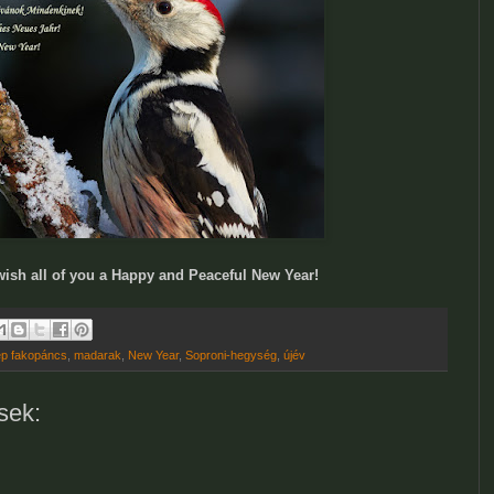
wish all of you a Happy and Peaceful New Year!
p fakopáncs
,
madarak
,
New Year
,
Soproni-hegység
,
újév
sek: