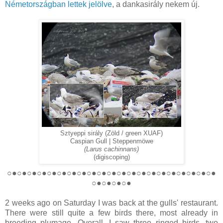
Németországban lettek jelölve
, a dankasirály nekem új.
Sztyeppi sirály (Zöld / green XUAF)
Caspian Gull | Steppenmöwe
(Larus cachinnans)
(digiscoping)
○●
○●
○●
○●
○●
○●
○●
○●
○●
○●
○●
○●
○●
○●
○●
○●
○●
○●
○●
○●
○●
○●
○●
○●
○●
2 weeks ago on Saturday I was back at the gulls' restaurant.
There were still quite a few birds there, most already in
breeding plumage. Overall, I saw three ringed birds, two