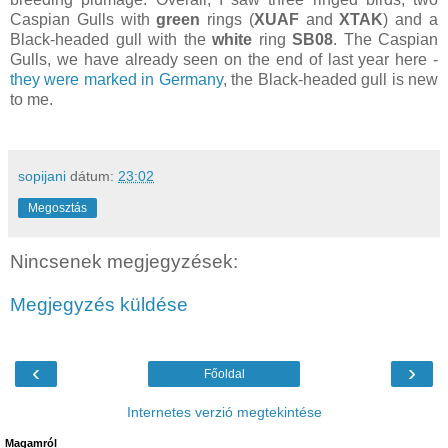
Caspian Gulls with
green
rings (
XUAF
and
XTAK
) and a
Black-headed gull with the
white
ring
SB08
. The Caspian
Gulls, we have already seen on the end of last year here -
they were marked in Germany
, the Black-headed gull is new
to me.
sopijani
dátum:
23:02
Megosztás
Nincsenek megjegyzések:
Megjegyzés küldése
‹
›
Főoldal
Internetes verzió megtekintése
Magamról