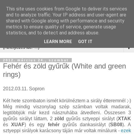
This site uses cookies from Google to deliver its services
and to analyze traffic. Your IP address and user-agent are
shared with Google along with performance and security
metrics to ensure quality of service, generate usage
statistics, and to detect and address abuse.
LEARN MORE
GOT IT
▼
2012. március 24., szombat
Fehér és zöld gyűrűk (White and green
rings)
2012.03.11. Sopron
Két hete szombaton ismét körülnéztem a sirály étteremnél ;-)
Még mindig viszonylag szép számban voltak madarak,
legtöbbjük már kezd nászruhába átvedleni. Összesen 3
gyűrűs sirályt láttam, 2
zöld
gyűrűs sztyeppi sirályt (
XTAK
és
XUAF
) és egy
fehér
gyűrűs dankasirályt (
SB08
). A
sztyeppi sirályok karácsony táján már voltak minálunk -
ezek